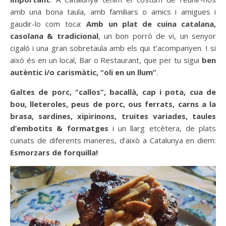
amb una bona taula, amb familiars o amics i amigues i
gaudir-lo com toca:
Amb un plat de cuina catalana,
casolana & tradicional
, un bon porró de vi, un senyor
cigaló i una gran sobretaula amb els qui t’acompanyen. I si
això és en un local, Bar o Restaurant, que per tu sigui
ben
autèntic i/o carismàtic, “oli en un llum”
.
Galtes de porc, “callos”, bacallà, cap i pota, cua de
bou, lleteroles, peus de porc, ous ferrats, carns a la
brasa,
sardines, xipirinons, truites variades, taules
d’embotits & formatges
i un llarg etcètera, de plats
cuinats de diferents maneres, d’això a Catalunya en diem:
Esmorzars de forquilla!