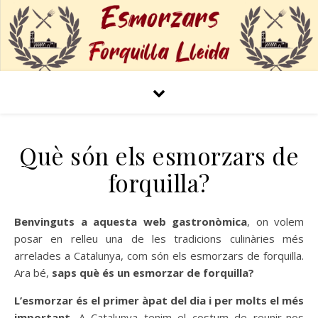
Què són els esmorzars de
forquilla?
Benvinguts
a aquesta web gastronòmica
, on volem
posar en relleu una de les tradicions culinàries més
arrelades a Catalunya, com són els esmorzars de forquilla.
Ara bé,
saps què és un esmorzar de forquilla?
L’esmorzar és el primer àpat del dia i per molts el més
important
. A Catalunya tenim el costum de reunir-nos